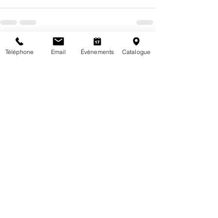
Posts récents
Voir tout
Téléphone
Email
Événements
Catalogue