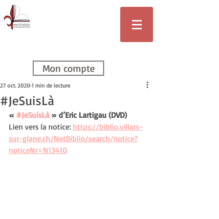
Bibliothèque
de Villars-sur-
Glâne
Mon compte
27 oct. 2020
1 min de lecture
#JeSuisLà
« 
#JeSuisLà
 » d’Eric Lartigau (DVD)
Lien vers la notice: 
https://biblio.villars-
sur-glane.ch/NetBiblio/search/notice?
noticeNr=N13410