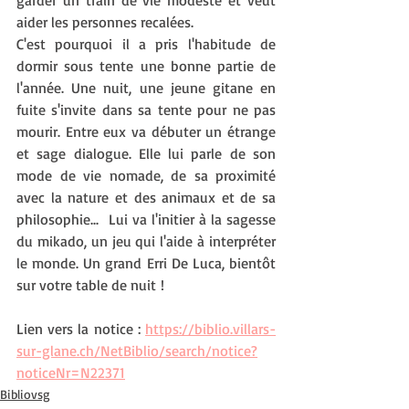
garder un train de vie modeste et veut 
aider les personnes recalées.
C'est pourquoi il a pris l'habitude de 
dormir sous tente une bonne partie de 
l'année. Une nuit, une jeune gitane en 
fuite s'invite dans sa tente pour ne pas 
mourir. Entre eux va débuter un étrange 
et sage dialogue. Elle lui parle de son 
mode de vie nomade, de sa proximité 
avec la nature et des animaux et de sa 
philosophie...  Lui va l'initier à la sagesse 
du mikado, un jeu qui l'aide à interpréter 
le monde. Un grand Erri De Luca, bientôt 
sur votre table de nuit !
Lien vers la notice : 
https://biblio.villars-
sur-glane.ch/NetBiblio/search/notice?
noticeNr=N22371
Bibliovsg