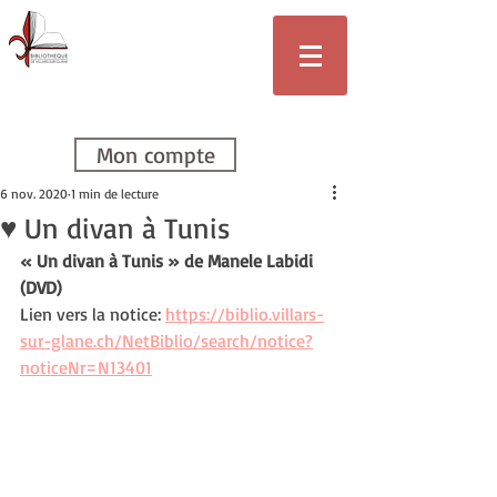
Bibliothèque
de Villars-sur-
Glâne
Mon compte
6 nov. 2020
1 min de lecture
♥ Un divan à Tunis
« Un divan à Tunis » de Manele Labidi 
(DVD)
Lien vers la notice: 
https://biblio.villars-
sur-glane.ch/NetBiblio/search/notice?
noticeNr=N13401