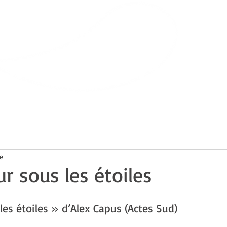
Bibliothèque
de Villars-sur-Glâne
ts
Infos pratiques
e
r sous les étoiles
es étoiles » d’Alex Capus (Actes Sud)