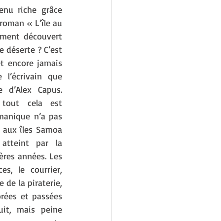
enu riche grâce 
roman « L’île au 
iment découvert 
 déserte ? C’est 
t encore jamais 
l’écrivain que 
 d’Alex Capus. 
out cela est 
émanique n’a pas 
s aux îles Samoa 
atteint par la 
ères années. Les 
s, le courrier, 
e de la piraterie, 
rées et passées 
uit, mais peine 