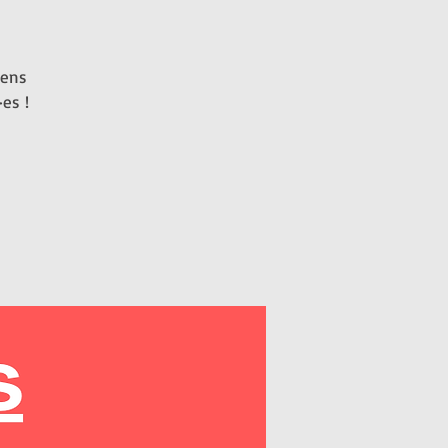
iens
es !