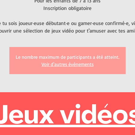
Pour les enfants de 7 à 13 ans
Inscription obligatoire
 tu sois joueur·euse débutant·e ou gamer·euse confirmé·e, v
ouvrir une sélection de jeux vidéo pour t'amuser avec tes ami·
Le nombre maximum de participants a été atteint.
Voir d'autres événements