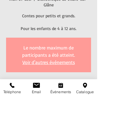
Glâne
Contes pour petits et grands.
Le nombre maximum de
participants a été atteint.
Voir d'autres événements
Heure et lieu
Téléphone
Email
Événements
Catalogue
07 déc. 2021, 16:15 – 17:00
Bibliothèque de Villars-sur-Glâne, Route de
l'Eglise 7, 1752 Villars-sur-Glâne, Suisse