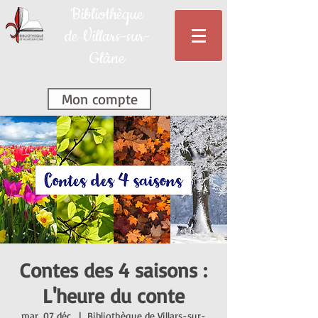
Bibliothèque
de Villars-sur-
Glâne
Mon compte
Contes des 4 saisons :
L'heure du conte
mar. 07 déc.
  |  
Bibliothèque de Villars-sur-