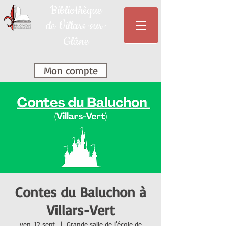
Bibliothèque
de Villars-sur-
Glâne
Mon compte
Contes du Baluchon à
Villars-Vert
ven. 12 sept.
  |  
Grande salle de l'école de