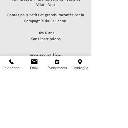
Villars-Vert
Contes pour petits et grands, racontés par la
Compagnie du Baluchon.
Dès 6 ans
Sans inscriptions
Heure et lieu
12 sept. 2025, 17:00 – 17:45
Téléphone
Email
Événements
Catalogue
Grande salle de l'école de Villars-Vert, Rte de
Villars-Vert 48, 1752 Villars-sur-Glâne, Suisse
Partagez cet événement