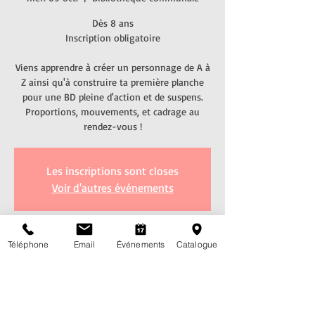
Dès 8 ans
Inscription obligatoire
Viens apprendre à créer un personnage de A à
Z ainsi qu'à construire ta première planche
pour une BD pleine d'action et de suspens.
Proportions, mouvements, et cadrage au
rendez-vous !
Les inscriptions sont closes
Voir d'autres événements
Heure et lieu
Téléphone
Email
Événements
Catalogue
09 oct. 2024, 14:00 – 16:00
Bibliothèque communale, Rte de l'Eglise 7,
1752 Villars-sur-Glâne, Suisse