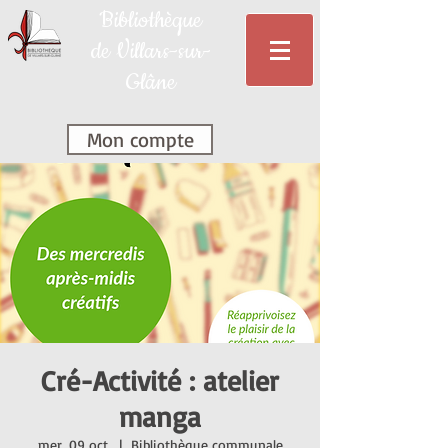
Bibliothèque
de Villars-sur-
Glâne
Mon compte
Cré-Activité : atelier
manga
mer. 09 oct.
  |  
Bibliothèque communale