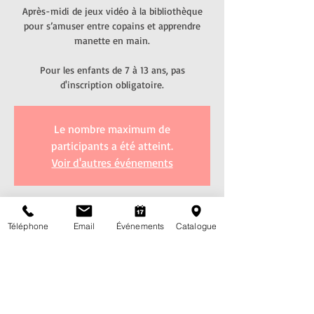
Après-midi de jeux vidéo à la bibliothèque
pour s’amuser entre copains et apprendre
manette en main.
Pour les enfants de 7 à 13 ans, pas
d'inscription obligatoire.
Le nombre maximum de
participants a été atteint.
Voir d'autres événements
Heure et lieu
Téléphone
Email
Événements
Catalogue
26 sept. 2018, 14:00 – 16:00
Bibliothèque de Villars-sur-Glâne, Route de
l'Eglise 7, 1752 Villars-sur-Glâne, Suisse