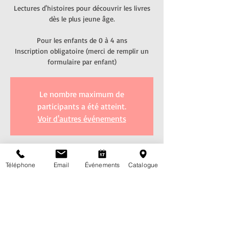
Lectures d'histoires pour découvrir les livres
dès le plus jeune âge.
Pour les enfants de 0 à 4 ans
Inscription obligatoire (merci de remplir un
formulaire par enfant)
Le nombre maximum de
participants a été atteint.
Voir d'autres événements
Heure et lieu
Téléphone
Email
Événements
Catalogue
27 avr. 2024, 09:00 – 9:45
Bibliothèque de Villars-sur-Glâne, Route de
l'Eglise 7, 1752 Villars-sur-Glâne, Suisse