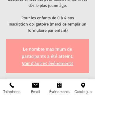
dès le plus jeune âge.
Pour les enfants de 0 à 4 ans
Inscription obligatoire (merci de remplir un
formulaire par enfant)
Le nombre maximum de
participants a été atteint.
Voir d'autres événements
Heure et lieu
Téléphone
Email
Événements
Catalogue
24 mai 2025, 09:15 – 9:45
Bibliothèque communale, Rte de l'Eglise 7,
1752 Villars-sur-Glâne, Suisse