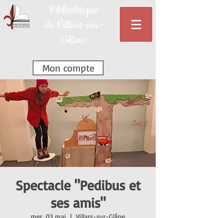
Bibliothèque
de Villars-sur-
Glâne
Mon compte
Spectacle "Pedibus et
ses amis"
mer. 03 mai
  |  
Villars-sur-Glâne