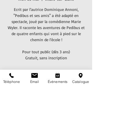
Ecrit par l’autrice Dominique Annoni,
"Pedibus et ses amis" a été adapté en
spectacle, joué par la comédienne Marie
Wyler. Il raconte les aventures de Pedibus et
de quatre enfants qui vont à pied sur le
chemin de l’école !
Pour tout public (dès 3 ans)
Gratuit, sans inscription
Heure et lieu
Téléphone
Email
Événements
Catalogue
03 mai 2023, 14:30 – 15:00
Villars-sur-Glâne, Rte de l'Eglise 7, 1752
Villars-sur-Glâne, Suisse
Partagez cet événement