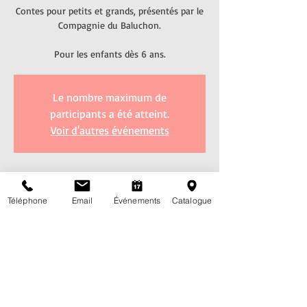
Contes pour petits et grands, présentés par le
Compagnie du Baluchon.
Le nombre maximum de
participants a été atteint.
Voir d'autres événements
Heure et lieu
Téléphone
Email
Événements
Catalogue
04 févr. 2022, 17:00 – 17:45
Grande salle de l'école de Villars-Vert, Route de
Villars-Vert 48, 1752 Villars-sur-Glâne, Suisse