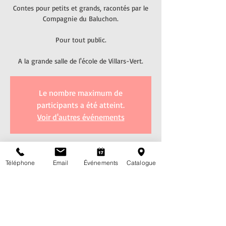
Contes pour petits et grands, racontés par le
Compagnie du Baluchon.
Pour tout public.
Le nombre maximum de
participants a été atteint.
Voir d'autres événements
Heure et lieu
Téléphone
Email
Événements
Catalogue
02 sept. 2022, 17:00 – 17:45
Grande salle de l'école de Villars-Vert, Route de
Villars-Vert 48, 1752 Villars-sur-Glâne, Suisse