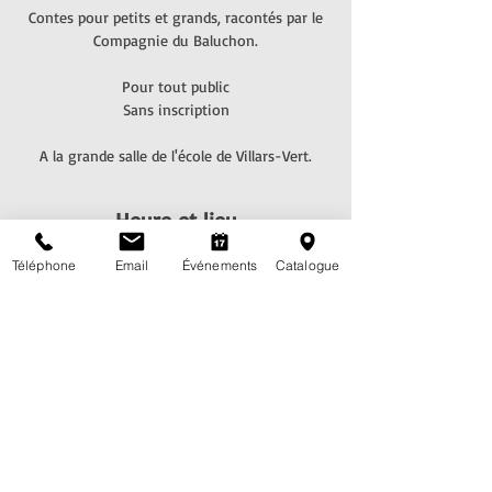
Contes pour petits et grands, racontés par le
Compagnie du Baluchon.
Pour tout public
Sans inscription
Heure et lieu
08 mars 2024, 17:00 – 17:45
Téléphone
Email
Événements
Catalogue
Grande salle de l'école de Villars-Vert, Route de
Villars-Vert 48, 1752 Villars-sur-Glâne, Suisse
Partagez cet événement