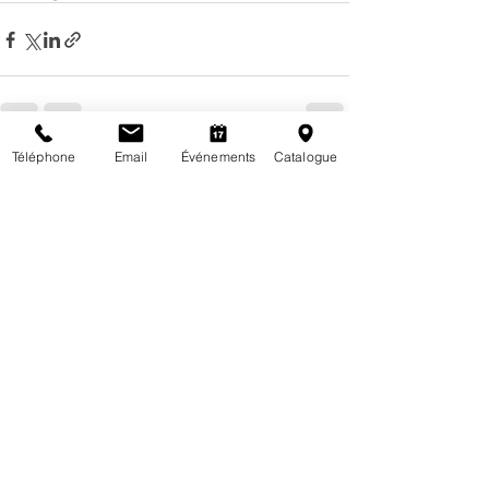
Téléphone
Email
Événements
Catalogue
Posts récents
Voir tout