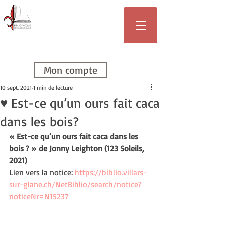
Bibliothèque
de Villars-sur-
Glâne
Mon compte
10 sept. 2021
1 min de lecture
♥ Est-ce qu’un ours fait caca
dans les bois?
« Est-ce qu’un ours fait caca dans les 
bois ? » de Jonny Leighton (123 Soleils, 
2021)
Lien vers la notice: 
https://biblio.villars-
sur-glane.ch/NetBiblio/search/notice?
noticeNr=N15237