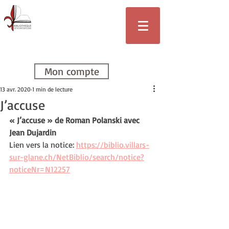
Bibliothèque
de Villars-sur-
Glâne
Mon compte
13 avr. 2020
1 min de lecture
J’accuse
« J’accuse » de Roman Polanski avec 
Jean Dujardin
Lien vers la notice: 
https://biblio.villars-
sur-glane.ch/NetBiblio/search/notice?
noticeNr=N12257