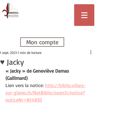
Bibliothèque
de Villars-sur-
Glâne
Mon compte
1 sept. 2021
1 min de lecture
♥ Jacky
« Jacky » de Geneviève Damas 
(Gallimard)
Lien vers la notice: 
http://biblio.villars-
sur-glane.ch/NetBiblio/search/notice?
noticeNr=N14895