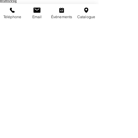
Bibliovsg
Coups de coeur
Romans adultes
Téléphone
Email
Événements
Catalogue
Posts récents
Voir tout