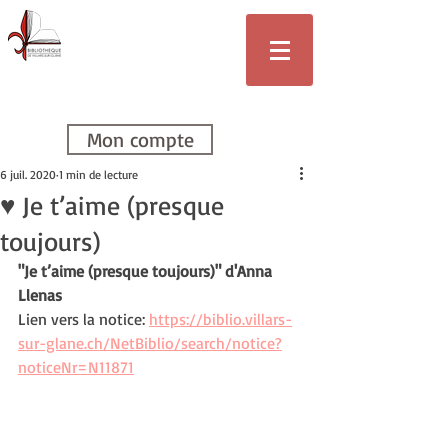
Bibliothèque
de Villars-sur-
Glâne
Mon compte
6 juil. 2020
1 min de lecture
♥ Je t’aime (presque
toujours)
"Je t’aime (presque toujours)" d'Anna 
Llenas 
Lien vers la notice: 
https://biblio.villars-
sur-glane.ch/NetBiblio/search/notice?
noticeNr=N11871