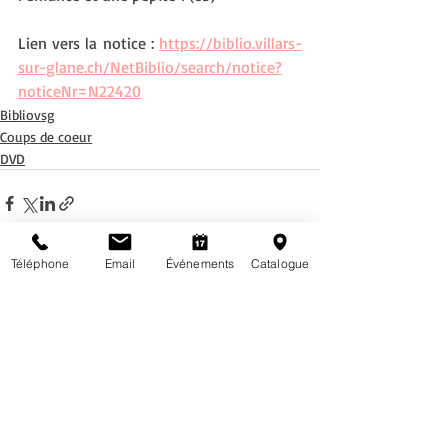
Lien vers la notice : 
https://biblio.villars-
sur-glane.ch/NetBiblio/search/notice?
noticeNr=N22420
Bibliovsg
Coups de coeur
DVD
Téléphone
Email
Événements
Catalogue
Posts récents
Voir tout