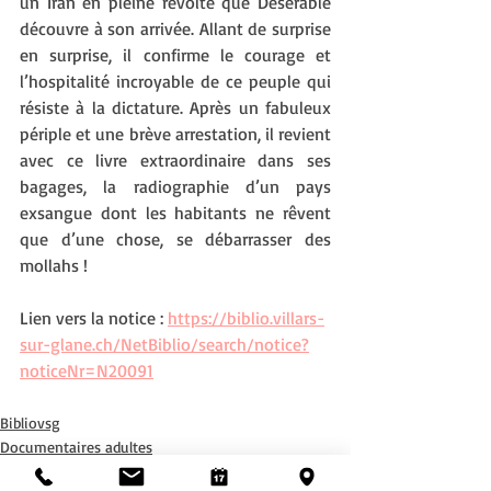
un Iran en pleine révolte que Désérable 
découvre à son arrivée. Allant de surprise 
en surprise, il confirme le courage et 
l’hospitalité incroyable de ce peuple qui 
résiste à la dictature. Après un fabuleux 
périple et une brève arrestation, il revient 
avec ce livre extraordinaire dans ses 
bagages, la radiographie d’un pays 
exsangue dont les habitants ne rêvent 
que d’une chose, se débarrasser des 
mollahs !
Lien vers la notice : 
https://biblio.villars-
sur-glane.ch/NetBiblio/search/notice?
noticeNr=N20091
Bibliovsg
Documentaires adultes
Romans adultes