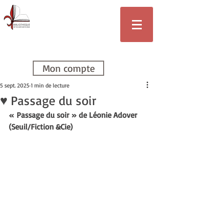
Bibliothèque
de Villars-sur-
Glâne
Mon compte
5 sept. 2025
1 min de lecture
♥ Passage du soir
« Passage du soir » de Léonie Adover 
(Seuil/Fiction &Cie)