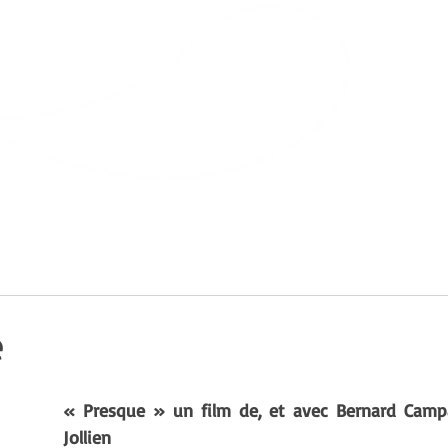
Bibliothèque
de Villars-sur-Glâne
ts
Infos pratiques
e
« Presque » un film de, et avec Bernard Campa
Jollien