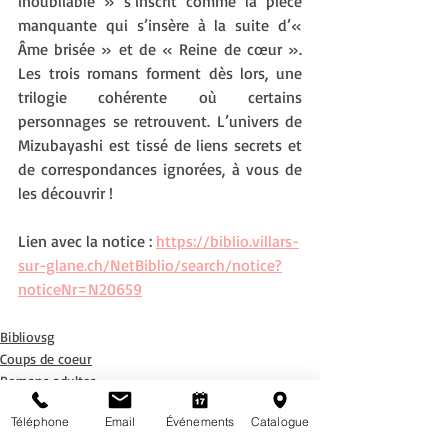
inoubliable » s’inscrit comme la pièce 
manquante qui s’insère à la suite d’« 
Âme brisée » et de « Reine de cœur ». 
Les trois romans forment dès lors, une 
trilogie cohérente où certains 
personnages se retrouvent. L’univers de 
Mizubayashi est tissé de liens secrets et 
de correspondances ignorées, à vous de 
les découvrir !
Lien avec la notice : 
https://biblio.villars-
sur-glane.ch/NetBiblio/search/notice?
noticeNr=N20659
Bibliovsg
Coups de coeur
Romans adultes
Téléphone
Email
Événements
Catalogue