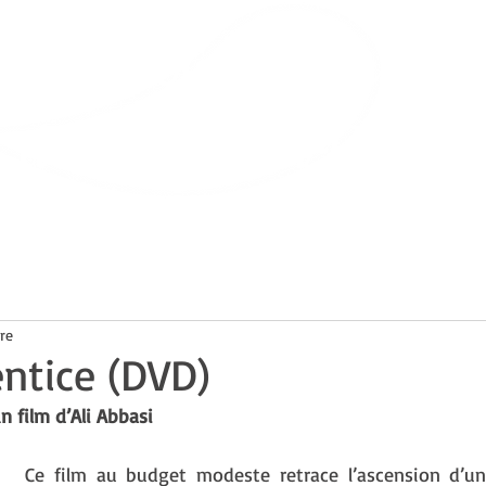
Bibliothèque
de Villars-sur-Glâne
ts
Infos pratiques
re
ntice (DVD)
 film d’Ali Abbasi 
Ce film au budget modeste retrace l’ascension d’un