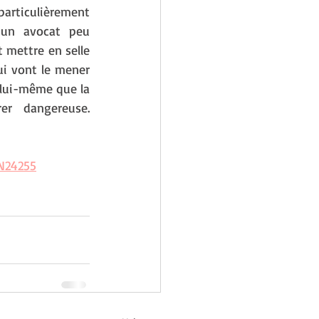
particulièrement 
 un avocat peu 
 mettre en selle 
ui vont le mener 
 lui-même que la 
r dangereuse. 
=N24255