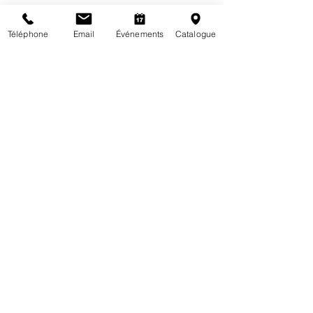
Coups de coeur
Bibliovsg
Téléphone
Email
Événements
Catalogue
Posts récents
Voir tout