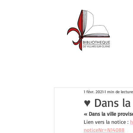
Accueil
Catalogue
Événemen
1 févr. 2021
1 min de lecture
♥ Dans la 
« Dans la ville provi
Lien vers la notice :
h
noticeNr=N14088