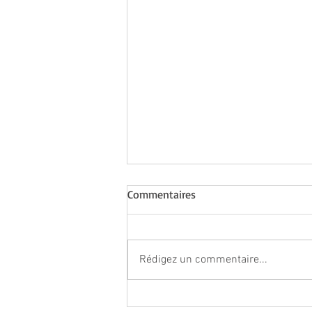
Commentaires
Rédigez un commentaire...
♥ « Kokuho : le maître de