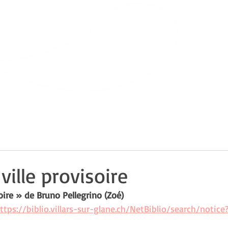
Bibliothèque
de Villars-sur-Glâne
ts
Infos pratiques
ville provisoire
soire » de Bruno Pellegrino (Zoé)
ttps://biblio.villars-sur-glane.ch/NetBiblio/search/notice