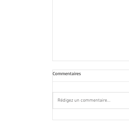
Commentaires
Rédigez un commentaire...
♥ « Kokuho : le maître de
Kabuki (Dvd)