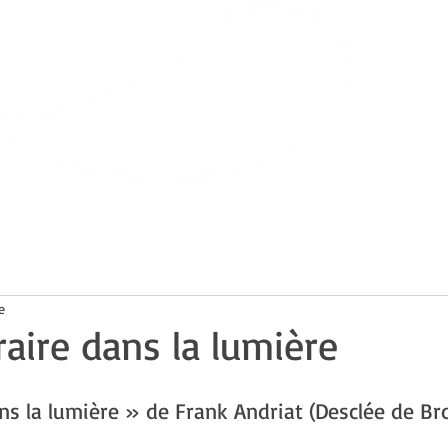
Bibliothèque
de Villars-sur-Glâne
ts
Infos pratiques
e
braire dans la lumière
dans la lumière » de Frank Andriat (Desclée de B