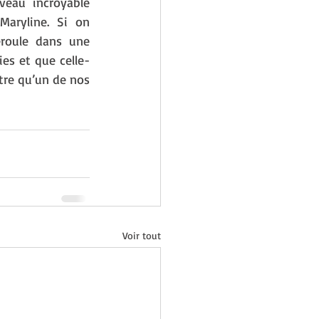
veau incroyable 
aryline. Si on 
éroule dans une 
ies et que celle-
tre qu’un de nos 
Voir tout