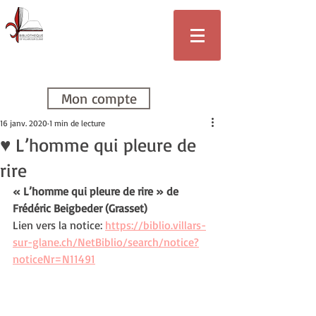
Bibliothèque
de Villars-sur-
Glâne
Mon compte
16 janv. 2020
1 min de lecture
♥ L’homme qui pleure de
rire
« L’homme qui pleure de rire » de 
Frédéric Beigbeder (Grasset)
Lien vers la notice: 
https://biblio.villars-
sur-glane.ch/NetBiblio/search/notice?
noticeNr=N11491