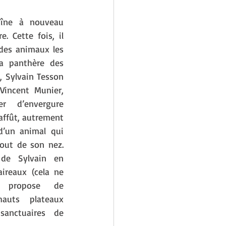
aîne à nouveau 
. Cette fois, il 
des animaux les 
la panthère des 
, Sylvain Tesson 
Vincent Munier, 
r d’envergure 
’affût, autrement 
d’un animal qui 
out de son nez. 
de Sylvain en 
ireaux (cela ne 
i propose de 
auts plateaux 
sanctuaires de 