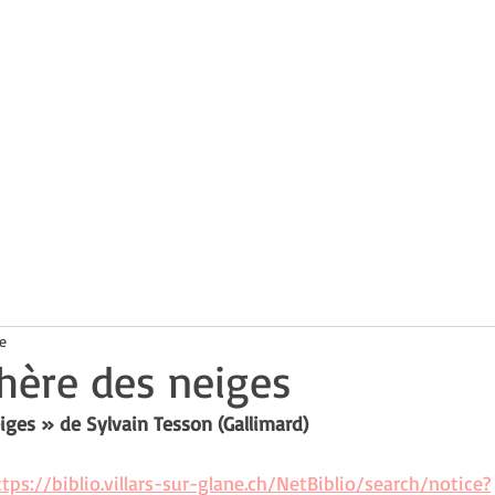
Bibliothèque
de Villars-sur-Glâne
ts
Infos pratiques
e
hère des neiges
iges » de Sylvain Tesson (Gallimard)
ttps://biblio.villars-sur-glane.ch/NetBiblio/search/notice?